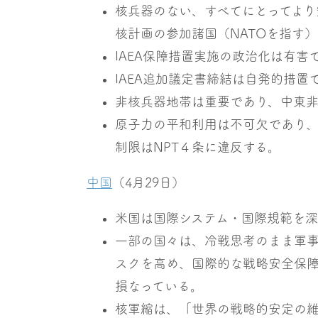
核兵器のない、すべてにとってより
核計画の参加諸国（NATOを指す
IAEA保障措置実施の政治化は有害
IAEA追加議定書締結は自発的措置
非核兵器地帯は重要であり、中東
原子力の平和利用は不可欠であり、
制限はNPT４条に違反する。
中国
（4月29日）
米国は国際システム・国際規範を深
一部の国々は、冷戦思考のまま軍
スクを高め、国際的な戦略安全保
損なっている。
核軍縮は、「世界の戦略的安定の