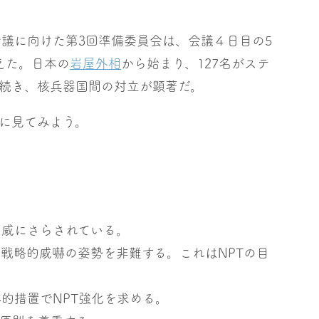
会議に向けた第3回準備委員会は、会議４日目の5
えた。日本の
岩屋外相
から始まり、127名がステ
続き、核兵器国間の対立が顕著だ。
に見てみよう。
脅威にさらされている。
戦略的威嚇の姿勢を非難する。これはNPTの目
的措置でNPT強化を求める。