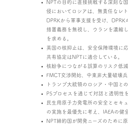
NPTの目的に直接挑戦する深刻な
侵においてロシアは、無責任なレト
DPRKから軍事支援を受け、DPR
措置義務を無視し、ウランを濃縮
を求める。
英国の核抑止は、安全保障環境に応
共有協定はNPTに適合している。
核紛争につながる誤算のリスク低
FMCT交渉開始、中東非大量破壊
トランプ大統領のロシア・中国と
P5プロセスを通じて対話と透明性
民生用原子力発電所の安全とセキュ
の実施を最優先に考え、IAEAの
NPT締約国が開発ニーズのために