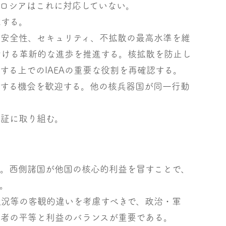
ロシアはこれに対応していない。
求する。
。安全性、セキュリティ、不拡散の最高水準を維
おける革新的な進歩を推進する。核拡散を防止し
する上でのIAEAの重要な役割を再確認する。
論する機会を歓迎する。他の核兵器国が同一行動
。
検証に取り組む。
る。西側諸国が他国の核心的利益を冒すことで、
。
状況等の客観的違いを考慮すべきで、政治・軍
事者の平等と利益のバランスが重要である。