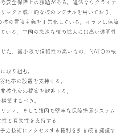
国際安全保障上の課題がある。違法なウクライナ
リックと威圧的な核のシグナルを用いており、
Kの核の冒険主義を正常化している。イランは保障
している。中国の急速な核の拡大には高い透明性
じた、最小限で信頼性の高いもの。NATOの核
減に取り組む。
兵器地帯の設置を支持する。
の非核化交渉提案を歓迎する。
を構築するべき。
リティ、そして強固で堅牢な保障措置システム
健全性と有効性を支持する。
原子力技術にアクセスする権利を引き続き擁護す