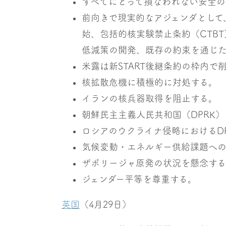
すべてにとって損なわれない安全の
前向きで現実的なアジェンダとして
始、包括的核実験禁止条約（CTB
低減策の開発、既存の約束を通じ
米露は新START後継条約の枠内で
核拡散危機に積極的に対処する。
イランの核兵器取得を阻止する。
朝鮮民主主義人民共和国（DPRK）は
ロシアのウクライナ侵略におけるD
気候変動・エネルギー供給課題へ
ザポリージャ原発の状況を懸念す
ジェンダー平等を尊重する。
英国
（4月29日）