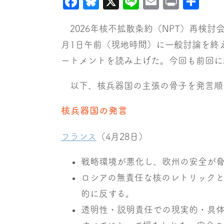
Facebook
Bluesky
X
Line
Email
Print
共
有
2026年核不拡散条約（NPT）再検討
月1日午前（現地時間）に一般討論を終
ートメントを読み上げた。今回も前回に
以下、核兵器国の主張の骨子を発言順
核兵器国の発言
フランス
（4月28日）
戦略環境が悪化し、欧州の安全が
ロシアの無責任な核のレトリックと
的に反する。
透明性・説明責任での現実的・具体