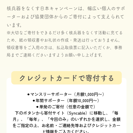
核兵器をなくす日本キャンペーンは、幅広い個人のサポ
ーターおよび協賛団体からのご寄付によって支えられて
います。
※大切なご寄付をできるだけ多く核兵器をなくす活動に充てる
ため、紙の領収書やお礼状の作成・発送は行っておりません。
領収書等をご入用の方は、払込取扱票に記入いただくか、事務
局までご連絡くださいますようお願い申し上げます。
クレジットカードで寄付する
⚫︎マンスリーサポーター（月額1,000円〜）
⚫︎年間サポーター（年額10,000円〜）
⚫︎単発のご寄付（任意の金額で）
下のボタンから寄付サイト（Syncable）に移動し、「毎
月」、「毎年」、「今回のみ」のいずれかを選択し、金額
をご指定の上、お名前・ご連絡先等およびクレジットカー
ド情報をご入力ください。