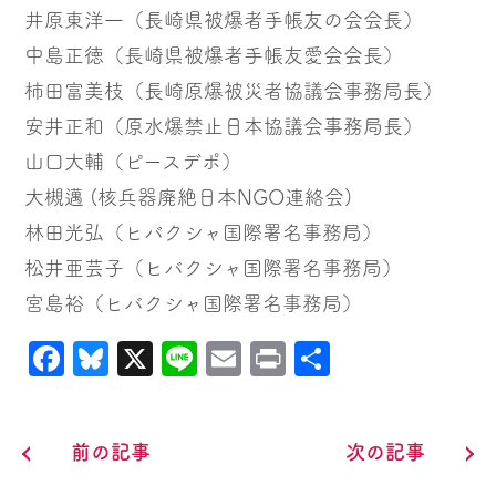
井原東洋一（長崎県被爆者手帳友の会会長）
中島正徳（長崎県被爆者手帳友愛会会長）
柿田富美枝（長崎原爆被災者協議会事務局長）
安井正和（原水爆禁止日本協議会事務局長）
山口大輔（ピースデポ）
大槻邁 (核兵器廃絶日本NGO連絡会)
林田光弘（ヒバクシャ国際署名事務局）
松井亜芸子（ヒバクシャ国際署名事務局）
宮島裕（ヒバクシャ国際署名事務局）
Facebook
Bluesky
X
Line
Email
Print
共
有
前の記事
次の記事