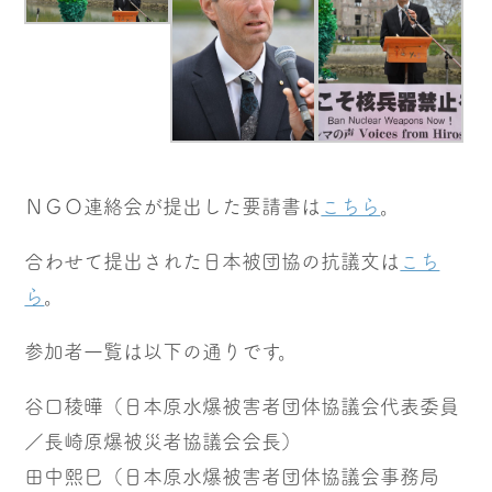
ＮＧＯ連絡会が提出した要請書は
こちら
。
合わせて提出された日本被団協の抗議文は
こち
ら
。
参加者一覧は以下の通りです。
谷口稜曄（日本原水爆被害者団体協議会代表委員
／長崎原爆被災者協議会会長）
田中熙巳（日本原水爆被害者団体協議会事務局