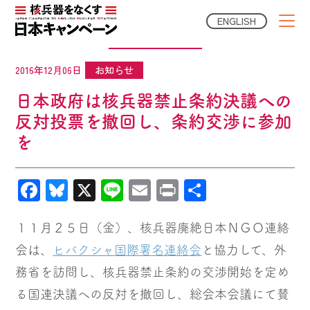
ENGLISH
NGO News
2016年12月06日
お知らせ
日本政府は核兵器禁止条約決議への
反対投票を撤回し、条約交渉に参加
を
Facebook
Bluesky
X
Line
Email
Print
共
有
１１月２５日（金）、核兵器廃絶日本ＮＧＯ連絡
会は、
ヒバクシャ国際署名連絡会
と協力して、外
務省を訪問し、核兵器禁止条約の交渉開始を定め
る国連決議への反対を撤回し、総会本会議にて賛