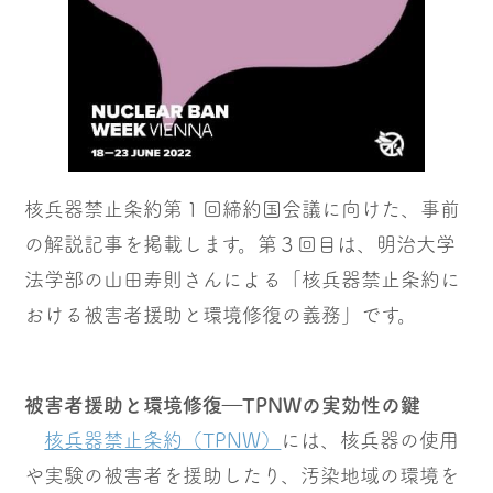
核兵器禁止条約第１回締約国会議に向けた、事前
の解説記事を掲載します。第３回目は、明治大学
法学部の山田寿則さんによる「核兵器禁止条約に
おける被害者援助と環境修復の義務」です。
被害者援助と環境修復―TPNWの実効性の鍵
核兵器禁止条約（TPNW）
には、核兵器の使用
や実験の被害者を援助したり、汚染地域の環境を