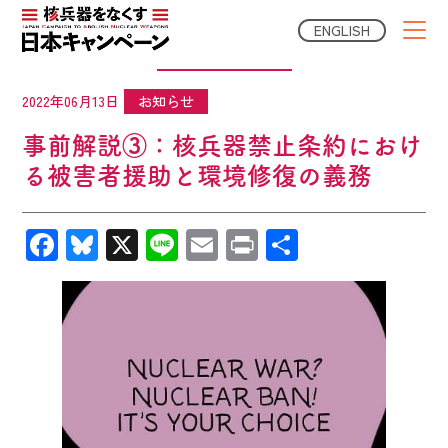
ENGLISH
NGO News
2022年06月13日
お知らせ
事前解説③：核兵器禁止条約におけ
る被害者援助と環境修復の義務
Facebook
Bluesky
X
Line
Email
Print
共
有