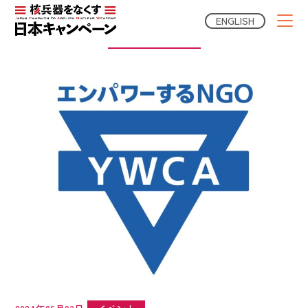
ENGLISH
NGO News