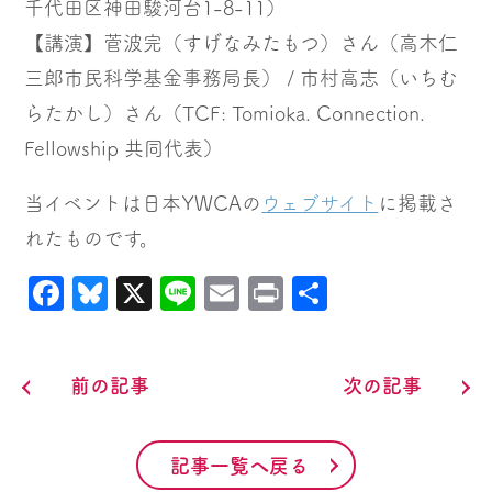
千代田区神田駿河台1-8-11）
【講演】菅波完（すげなみたもつ）さん（高木仁
三郎市民科学基金事務局長） / 市村高志（いちむ
らたかし）さん（TCF: Tomioka. Connection.
Fellowship 共同代表）
当イベントは日本YWCAの
ウェブサイト
に掲載さ
れたものです。
Facebook
Bluesky
X
Line
Email
Print
共
有
前の記事
次の記事
記事一覧へ戻る