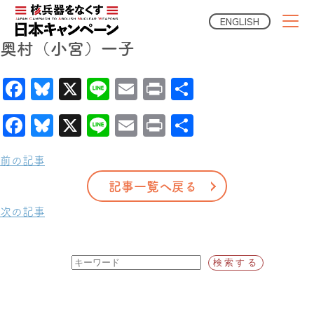
2024年02月29日
ENGLISH
奥村（小宮）一子
Facebook
Bluesky
X
Line
Email
Print
共
有
Facebook
Bluesky
X
Line
Email
Print
共
有
前の記事
記事一覧へ戻る
次の記事