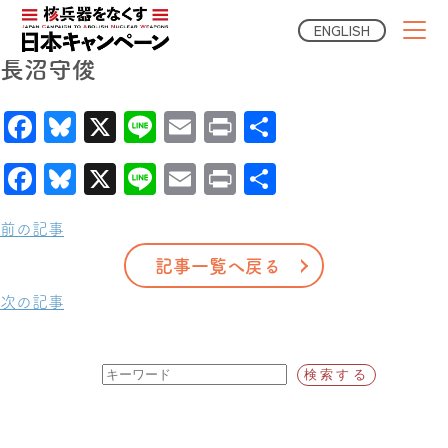
2024年02月29日
ENGLISH
長沼守俊
Facebook
Bluesky
X
Line
Email
Print
共
有
Facebook
Bluesky
X
Line
Email
Print
共
有
前の記事
記事一覧へ戻る
次の記事