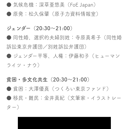
● 気候危機：深草亜悠美（FoE Japan）
● 原発：松久保肇（原子力資料情報室）
ジェンダー（20:30〜21:00）
● 同性婚、選択的夫婦別姓：寺原真希子（同性婚
訴訟東京弁護団／別姓訴訟弁護団）
● ジェンダー平等、人権：伊藤和子（ヒューマン
ライツ・ナウ）
貧困・多文化共生（20:30〜21:00）
● 貧困：大澤優真（つくろい東京ファンド）
● 移民・難民：金井真紀（文筆家・イラストレー
ター）