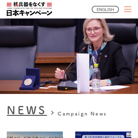
ENGLISH
NEWS
Campaign News