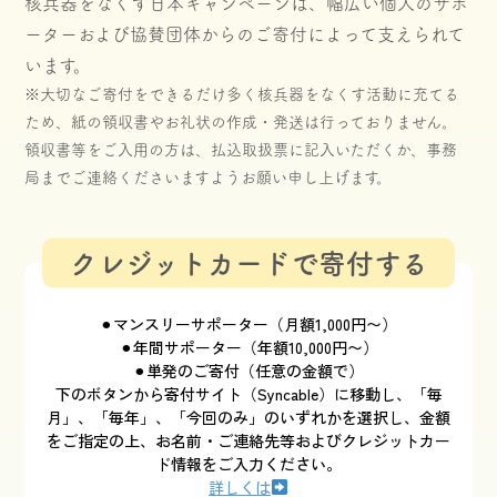
核兵器をなくす日本キャンペーンは、幅広い個人のサポ
ーターおよび協賛団体からのご寄付によって支えられて
います。
※大切なご寄付をできるだけ多く核兵器をなくす活動に充てる
ため、紙の領収書やお礼状の作成・発送は行っておりません。
領収書等をご入用の方は、払込取扱票に記入いただくか、事務
局までご連絡くださいますようお願い申し上げます。
クレジットカードで寄付する
⚫︎マンスリーサポーター（月額1,000円〜）
⚫︎年間サポーター（年額10,000円〜）
⚫︎単発のご寄付（任意の金額で）
下のボタンから寄付サイト（Syncable）に移動し、「毎
月」、「毎年」、「今回のみ」のいずれかを選択し、金額
をご指定の上、お名前・ご連絡先等およびクレジットカー
ド情報をご入力ください。
詳しくは