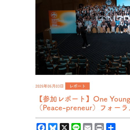
2026年06月03日
レポート
【参加レポート】One Youn
（Peace-preneur）フォーラ
Facebook
Bluesky
X
Line
Email
Print
共