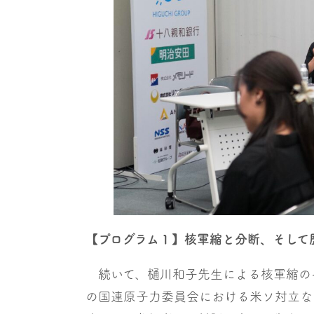
【プログラム１】核軍縮と分断、そして
続いて、樋川和子先生による核軍縮のセ
の国連原子力委員会における米ソ対立な