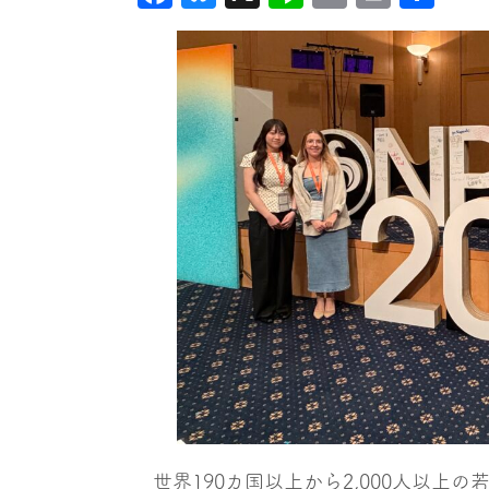
有
世界190カ国以上から2,000⼈以上