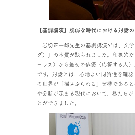
【基調講演】脆弱な時代における対話の
岩切正一郎先生の基調講演では、文学
グ）」の本質が語られました。印象的だ
ーラス）から最初の俳優（応答する人）
です。対話とは、心地よい同質性を確認
の世界が「揺さぶられる」契機であると
や分断が深まる現代において、私たちが
とができました。