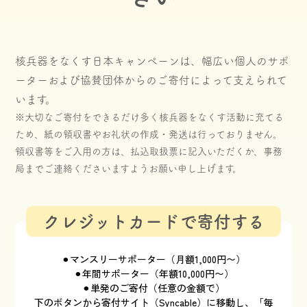
核兵器をなくす日本キャンペーンは、幅広い個人のサポ
ーターおよび協賛団体からのご寄付によって支えられて
います。
※大切なご寄付をできるだけ多く核兵器をなくす活動に充てる
ため、紙の領収書やお礼状の作成・発送は行っておりません。
領収書等をご入用の方は、払込取扱票に記入いただくか、事務
局までご連絡くださいますようお願い申し上げます。
クレジットカードで寄付する
⚫︎マンスリーサポーター（月額1,000円〜）
⚫︎年間サポーター（年額10,000円〜）
⚫︎単発のご寄付（任意の金額で）
下のボタンから寄付サイト（Syncable）に移動し、「毎