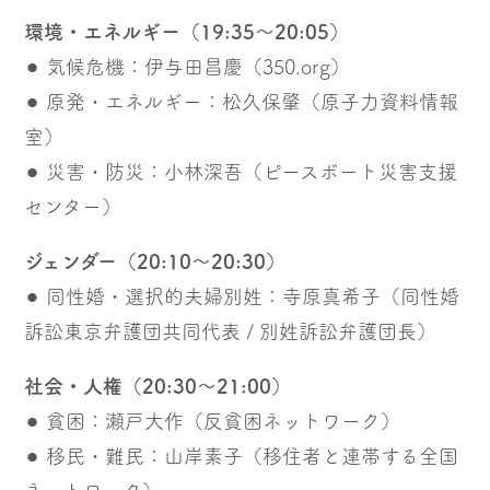
環境・エネルギー（19:35〜20:05）
⚫︎ 気候危機：伊与田昌慶（350.org）
⚫︎ 原発・エネルギー：松久保肇（原子力資料情報
室）
⚫︎ 災害・防災：小林深吾（ピースボート災害支援
センター）
ジェンダー（20:10〜20:30）
⚫︎ 同性婚・選択的夫婦別姓：寺原真希子（同性婚
訴訟東京弁護団共同代表 / 別姓訴訟弁護団長）
社会・人権（20:30〜21:00）
⚫︎ 貧困：瀬戸大作（反貧困ネットワーク）
⚫︎ 移民・難民：山岸素子（移住者と連帯する全国