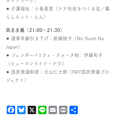
ネットワーク）
⚫︎ 介護福祉：小島美里（ケア社会をつくる会／暮
らしネット・えん）
民主主義（21:00〜21:30）
⚫︎ 選挙年齢引き下げ：能條桃子（No Youth No
Japan）
⚫︎ ジェンダーパリティ・クォータ制：伊藤和子
（ヒューマンライツ・ナウ）
⚫︎ 国民発議制度：元山仁士郎（INIT国民発議プロ
ジェクト）
Facebook
Bluesky
X
Line
Email
Print
共