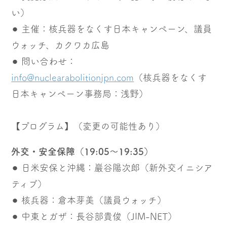
い）
⚫︎ 主催：核兵器をなくす日本キャンペーン、議員
ウォッチ、カクワカ広島
⚫︎ 問い合わせ：
info@nuclearabolitionjpn.com
（核兵器をなくす
日本キャンペーン事務局：浅野）
【プログラム】（変更の可能性あり）
外交・安全保障（19:05〜19:35）
⚫︎ 日米安保と沖縄：巖谷陽次郎（新外交イニシア
ティブ）
⚫︎ 核兵器：倉本芽美（議員ウォッチ）
⚫︎ 中東とガザ：長谷部貴俊（JIM-NET）