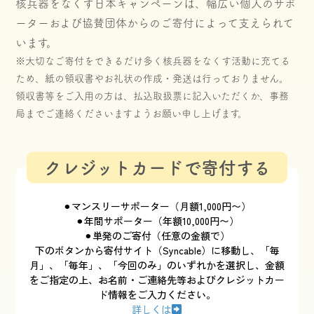
核兵器をなくす日本キャンペーンは、幅広い個人のサポ
ーターおよび協賛団体からのご寄付によって支えられて
います。
※大切なご寄付をできるだけ多く核兵器をなくす活動に充てる
ため、紙の領収書やお礼状の作成・発送は行っておりません。
領収書等をご入用の方は、払込取扱票に記入いただくか、事務
局までご連絡くださいますようお願い申し上げます。
クレジットカードで寄付する
⚫︎マンスリーサポーター（月額1,000円〜）
⚫︎年間サポーター（年額10,000円〜）
⚫︎単発のご寄付（任意の金額で）
下のボタンから寄付サイト（Syncable）に移動し、「毎
月」、「毎年」、「今回のみ」のいずれかを選択し、金額
をご指定の上、お名前・ご連絡先等およびクレジットカー
ド情報をご入力ください。
詳しくは