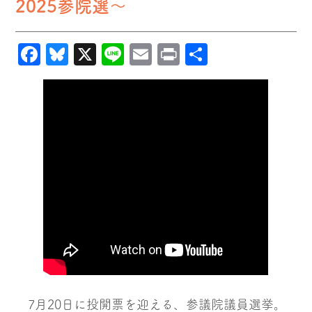
2025参院選〜
Facebook
Bluesky
X
Line
Email
Print
共
有
7月20日に投開票を迎える、参議院議員選挙。