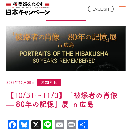
ENGLISH
NGO News
2025年10月08日
お知らせ
【10/31〜11/3】「被爆者の肖像
— 80年の記憶」展 in 広島
Facebook
Bluesky
X
Line
Email
Print
共