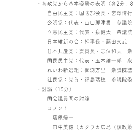
・各政党から基本姿勢の表明（各2分。
自由民主党：国防部会長・宮澤博行
公明党：代表・山口那津男 参議院
立憲民主党：代表・泉健太 衆議院
日本維新の会：幹事長・藤田文武 
日本共産党：委員長・志位和夫 衆
国民民主党：代表・玉木雄一郎 衆
れいわ新選組：櫛渕万里 衆議院議
社民党：党首・福島瑞穂 参議院委
・討論（15分）
国会議員間の討論
コメント
藤原帰一
田中美穂（カクワカ広島（核政策を