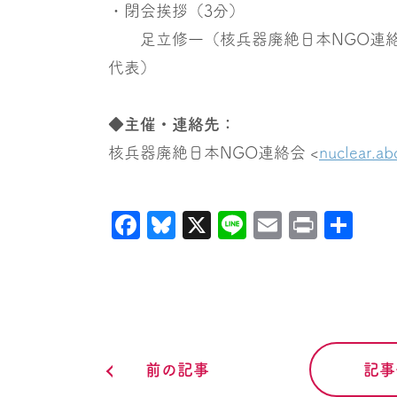
・閉会挨拶（3分）
足立修一（核兵器廃絶日本NGO連絡
代表）
◆主催・連絡先：
核兵器廃絶日本NGO連絡会 <
nuclear.ab
Facebook
Bluesky
X
Line
Email
Print
共
有
前の記事
記事