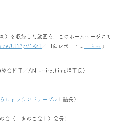
客）を収録した動画を、このホームページにて
tu.be/UI13pV1XsiI
／開催レポートは
こちら
）
幹事／ANT-Hiroshima理事長）
ろしまラウンドテーブル
」議長）
の会（「きのこ会」）会長）