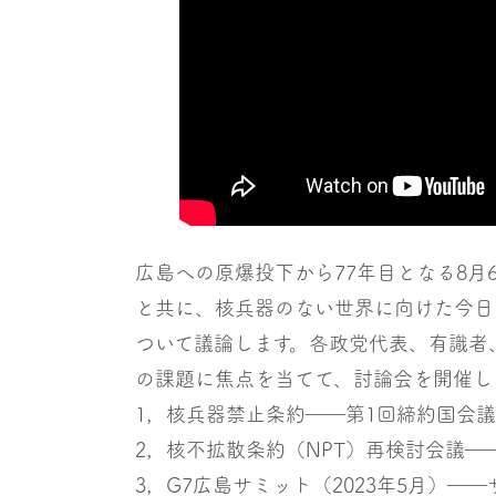
広島への原爆投下から77年目となる8
と共に、核兵器のない世界に向けた今日
ついて議論します。各政党代表、有識者
の課題に焦点を当てて、討論会を開催し
1，核兵器禁止条約――第1回締約国会議の
2，核不拡散条約（NPT）再検討会議―
3，G7広島サミット（2023年5月）