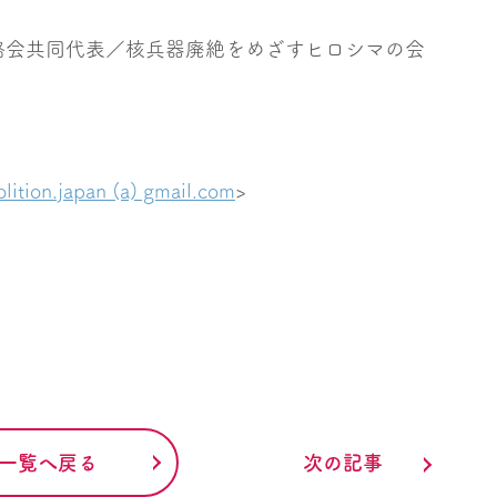
会共同代表／核兵器廃絶をめざすヒロシマの会
olition.japan (a) gmail.com
>
一覧へ戻る
次の記事