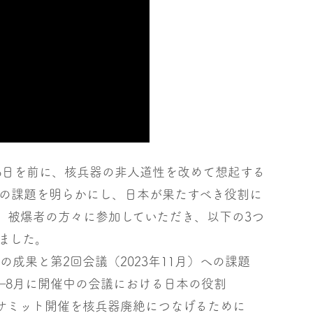
月6日を前に、核兵器の非人道性を改めて想起する
の課題を明らかにし、日本が果たすべき役割に
、被爆者の方々に参加していただき、以下の3つ
ました。
成果と第2回会議（2023年11月）への課題
―8月に開催中の会議における日本の役割
――サミット開催を核兵器廃絶につなげるために