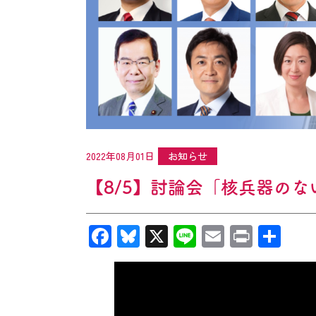
2022年08月01日
お知らせ
【8/5】討論会「核兵器の
Facebook
Bluesky
X
Line
Email
Print
共
有