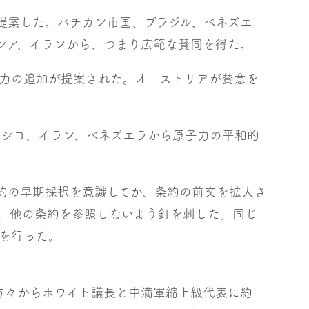
提案した。バチカン市国、ブラジル、ベネズエ
シア、イランから、つまり広範な賛同を得た。
力の追加が提案された。オーストリアが賛意を
キシコ、イラン、ベネズエラから原子力の平和的
約の早期採択を意識してか、条約の前文を拡大さ
、他の条約を参照しないよう釘を刺した。同じ
を行った。
方々からホワイト議長と中満軍縮上級代表に約