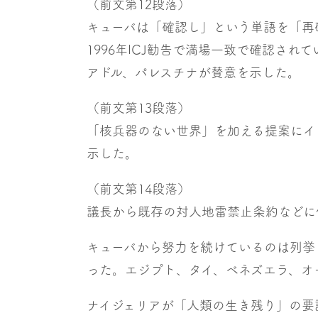
（前文第12段落）
キューバは「確認し」という単語を「再
1996年ICJ勧告で満場一致で確認さ
アドル、パレスチナが賛意を示した。
（前文第13段落）
「核兵器のない世界」を加える提案にイ
示した。
（前文第14段落）
議長から既存の対人地雷禁止条約などに
キューバから努力を続けているのは列挙
った。エジプト、タイ、ベネズエラ、オ
ナイジェリアが「人類の生き残り」の要