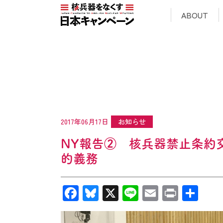
ABOUT
2017年06月17日
お知らせ
NY報告② 核兵器禁止条約
的義務
Facebook
Bluesky
X
Line
Email
Print
共
有