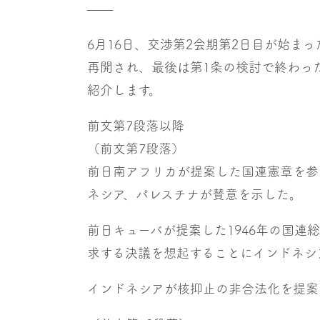
——
6月16日、交渉第2会期第2日目が始ま
再開され、最後は第1条の検討で終わっ
紹介します。
前文第7段落以降
（前文第7段落）
前日南アフリカが提案した国連憲章を参
ネシア、パレスチナが賛意を示した。
前日キューバが提案した1946年の国連
求する決議を想起することにインドネシ
インドネシアが核抑止の非合法化を提案