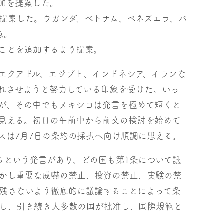
加を提案した。
提案した。ウガンダ、ベトナム、ベネズエラ、バ
意。
ことを追加するよう提案。
エクアドル、エジプト、インドネシア、イランな
れさせようと努力している印象を受けた。いっ
が、その中でもメキシコは発言を極めて短くと
見える。初日の午前中から前文の検討を始めて
スは7月7日の条約の採択へ向け順調に思える。
るという発言があり、どの国も第1条について議
かし重要な威嚇の禁止、投資の禁止、実験の禁
残さないよう徹底的に議論することによって条
し、引き続き大多数の国が批准し、国際規範と