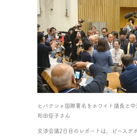
ヒバクシャ国際署名をホワイト議長と中
和田征子さん
交渉会議2日目のレポートは、ピースデ