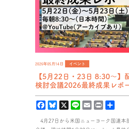
2026年05月14日
イベント
【5月22日・23日 8:30
検討会議2026最終成果レポ
Facebook
Bluesky
X
Line
Email
Print
共
有
4月27日から米国ニューヨーク国連本