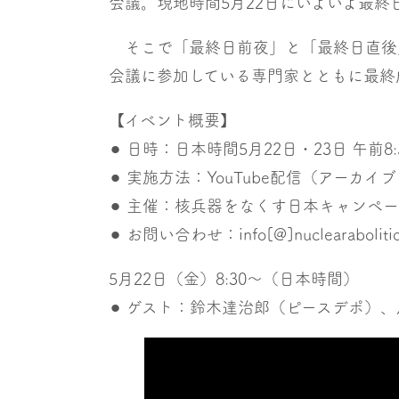
会議。現地時間5月22日にいよいよ最終
そこで「最終日前夜」と「最終日直後」
会議に参加している専門家とともに最終
【イベント概要】
⚫︎ 日時：日本時間5月22日・23日 午前8
⚫︎ 実施方法：YouTube配信（アーカ
⚫︎ 主催：核兵器をなくす日本キャンペ
⚫︎ お問い合わせ：info[@]nuclearabolitio
5月22日（金）8:30〜（日本時間）
⚫︎ ゲスト：鈴木達治郎（ピースデポ）、