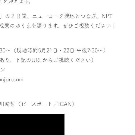
日を迎えます。
の２日間、ニューヨーク現地とつなぎ、NPT
成果のゆくえを語ります。ぜひご視聴ください！
:30〜（現地時間5月21日・22日 午後7:30〜）
イブあり、下記のURLからご視聴ください）
ーン
njpn.com
川崎哲（ピースボート／ICAN）