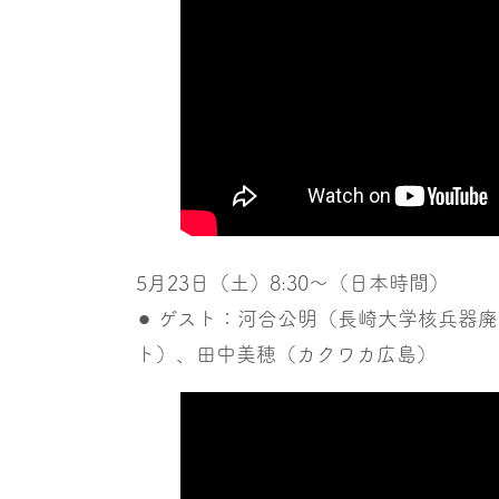
5月23日（土）8:30〜（日本時間）
⚫︎ ゲスト：河合公明（長崎大学核兵器
ト）、田中美穂（カクワカ広島）