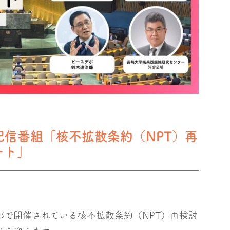
〜】配信番組「核不拡散条約（NPT）再
ート」
部で開催されている核不拡散条約（NPT）再検討