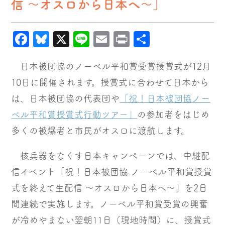
信 〜オスロから日本へ〜」
Facebook
Bluesky
X
Line
Email
Print
共
有
日本被団協のノーベル平和賞受賞授賞式が12月
10日に開催されます。授賞式に合わせて日本から
は、日本被団協の代表団や
「祝！日本被団協ノー
ベル平和賞授賞式行動ツアー」
の参加者をはじめ
多くの被爆者と市民がオスロに渡航します。
核兵器をなくす日本キャンペーンでは、中継配
信イベント「祝！日本被団協 ノーベル平和賞授賞
式を終えて生配信 〜オスロから日本へ〜」を2日
間連続で実施します。ノーベル平和賞受賞の興奮
が冷めやまない翌朝11日（現地時間）に、授賞式