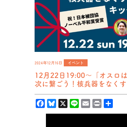
2024年12月16日
イベント
12月22日19:00〜「オ
次に繋ごう！核兵器をなくす
Facebook
Bluesky
X
Line
Email
Print
共
有