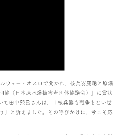
ノルウェー・オスロで開かれ、核兵器廃絶と原爆
団協（日本原水爆被害者団体協議会）」に賞状
いて田中熙巳さんは、「核兵器も戦争もない世
う」と訴えました。その呼びかけに、今こそ応