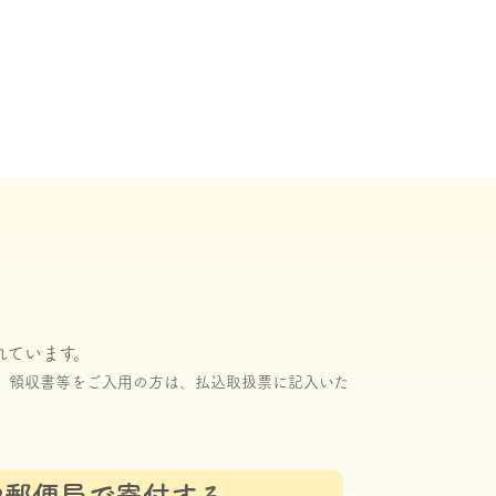
い
れています。
。領収書等をご入用の方は、払込取扱票に記入いた
や郵便局で寄付する