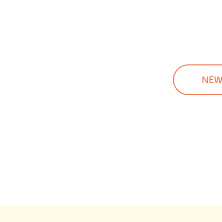
の
ペ
ー
ジ
送
NEW
り