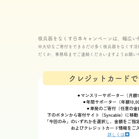
核兵器をなくす日本キャンペーンは、幅広い
※大切なご寄付をできるだけ多く核兵器をなくす活
だくか、事務局までご連絡くださいますようお願い
クレジットカードで
⚫︎マンスリーサポーター（月額1,
⚫︎年間サポーター（年額10,0
⚫︎単発のご寄付（任意の金
下のボタンから寄付サイト（Syncable）に
「今回のみ」のいずれかを選択し、金額をご指
およびクレジットカード情報をご
詳しくは