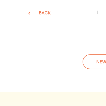
投
1
BACK
稿
の
ペ
ー
ジ
送
NEW
り