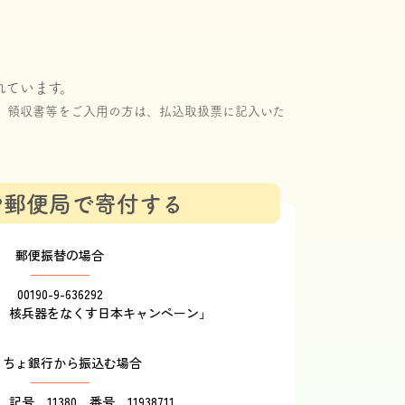
い
れています。
。領収書等をご入用の方は、払込取扱票に記入いた
や郵便局で寄付する
郵便振替の場合
00190-9-636292
 核兵器をなくす日本キャンペーン」
うちょ銀行から振込む場合
記号 11380 番号 11938711