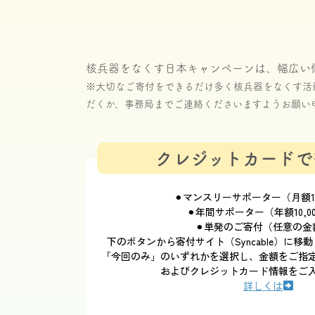
核兵器をなくす日本キャンペーンは、幅広い
※大切なご寄付をできるだけ多く核兵器をなくす活
だくか、事務局までご連絡くださいますようお願い
クレジットカードで
⚫︎マンスリーサポーター（月額1,
⚫︎年間サポーター（年額10,0
⚫︎単発のご寄付（任意の金
下のボタンから寄付サイト（Syncable）に
「今回のみ」のいずれかを選択し、金額をご指
およびクレジットカード情報をご
詳しくは