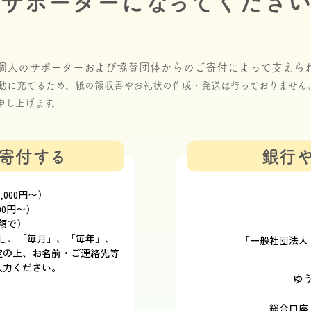
サポーターになってくださ
個人のサポーターおよび協賛団体からのご寄付によって支えら
動に充てるため、紙の領収書やお礼状の作成・発送は行っておりません
申し上げます。
寄付する
銀行
000円〜）
00円〜）
額で）
移動し、「毎月」、「毎年」、
「一般社団法人
定の上、お名前・ご連絡先等
入力ください。
ゆ
総合口座 