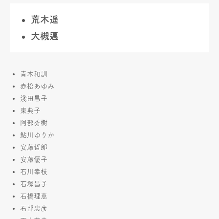
荒木遥
大槻邁
青木和訓
赤松あゆみ
淺田昌子
東典子
阿部秀樹
鮎川ゆりか
安藤哲郎
安藤優子
石川幸枝
石塚昌子
石橋理恵
石部忠彦