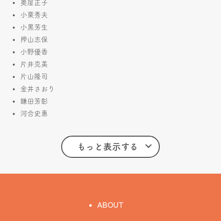
奥屋正子
小栗秀夫
小黒芳生
押山志保
小野優香
片井克美
片山隆司
金井さおり
鎌田芳彰
河合史惠
もっと表示する
ABOUT