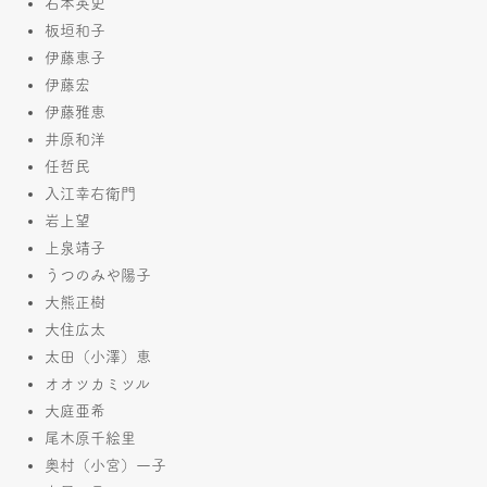
石本英史
板垣和子
伊藤恵子
伊藤宏
伊藤雅恵
井原和洋
任哲民
入江幸右衛門
岩上望
上泉靖子
うつのみや陽子
大熊正樹
大住広太
太田（小澤）恵
オオツカミツル
大庭亜希
尾木原千絵里
奥村（小宮）一子